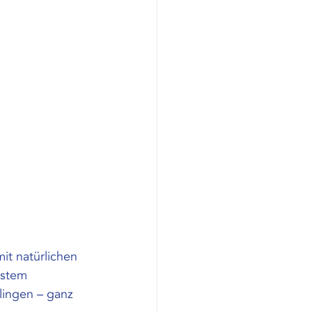
it natürlichen 
stem 
lingen – ganz 