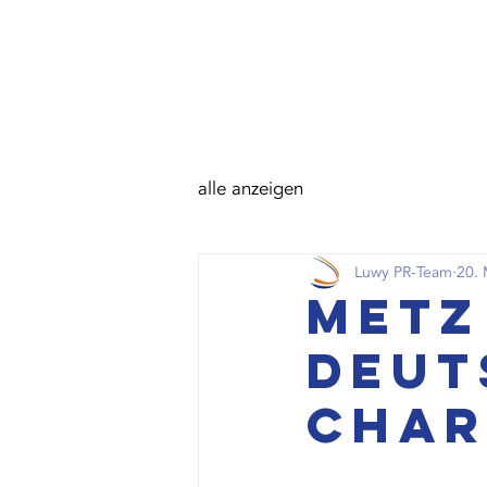
alle anzeigen
Luwy PR-Team
20. 
Metz
deut
Char