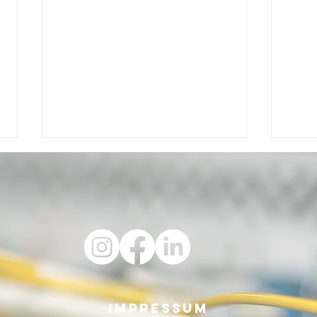
Luwy Comic:
Vo
e
Doktor
Sa
Impressum
n!
Buffering
zu