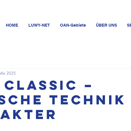
HOME
LUWY-NET
OAN-Gebiete
ÜBER UNS
S
Mai 2025
 Classic –
sche Technik
akter