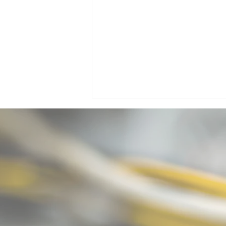
WE-tech: unser
Glasfaserhelde