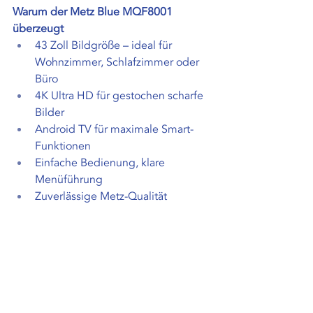
Warum der Metz Blue MQF8001 
überzeugt
43 Zoll Bildgröße – ideal für 
Wohnzimmer, Schlafzimmer oder 
Büro 
4K Ultra HD für gestochen scharfe 
Bilder 
Android TV für maximale Smart-
Funktionen 
Einfache Bedienung, klare 
Menüführung
Zuverlässige Metz-Qualität
Starkes Preis-Leistungs-Verhältnis 
um € 699,-   
Der Metz Blue MQF8001 ist die 
richtige Wahl für alle, die modernes 
Smart-TV-Vergnügen suchen – ohne 