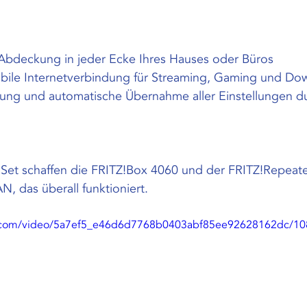
bdeckung in jeder Ecke Ihres Hauses oder Büros
abile Internetverbindung für Streaming, Gaming und Do
ung und automatische Übernahme aller Einstellungen d
et schaffen die FRITZ!Box 4060 und der FRITZ!Repeate
N, das überall funktioniert.
tic.com/video/5a7ef5_e46d6d7768b0403abf85ee92628162dc/10