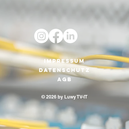
Luwy Comic:
Vo
e
Doktor
Sa
Impressum
n!
Buffering
zu
ga
Datenschutz
Ba
AGB
© 2026 by Luwy TV-IT