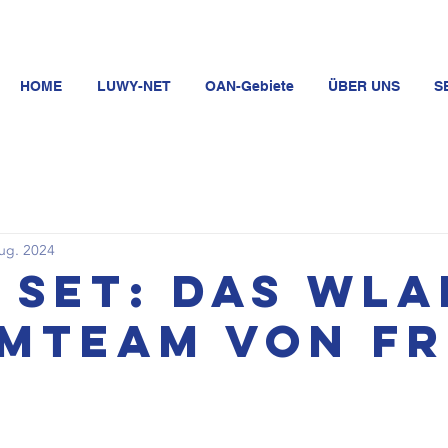
HOME
LUWY-NET
OAN-Gebiete
ÜBER UNS
S
ug. 2024
 Set: das WLA
mteam von Fr