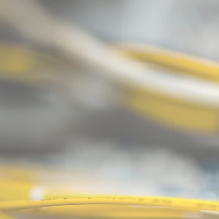
WE-tech: unser
Glasfaserhelde