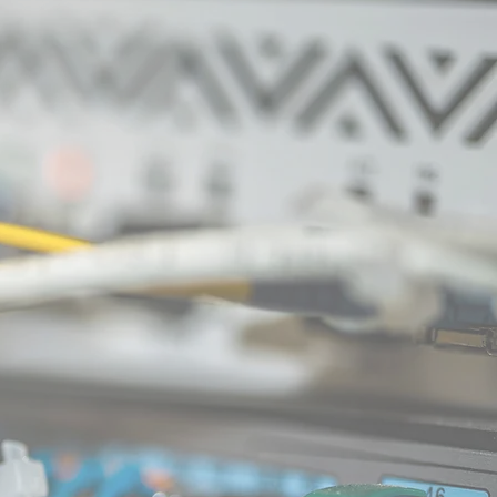
m modischen
tansbraten
m
laktischen
by-Yoda