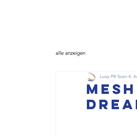
alle anzeigen
Luwy PR-Team
4. A
Mesh
Drea