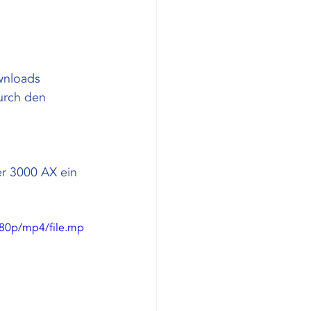
wnloads
urch den 
r 3000 AX ein 
80p/mp4/file.mp