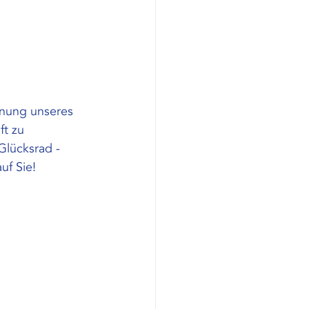
fnung unseres 
ft zu 
lücksrad - 
uf Sie!