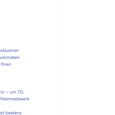
exklusiven 
automaten. 
Ihren 
or – um 10, 
r Heimnetzwerk 
ist bestens 