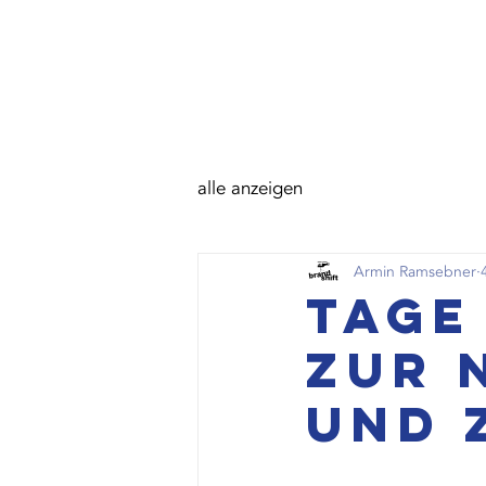
alle anzeigen
Armin Ramsebner
Tage
zur 
und 