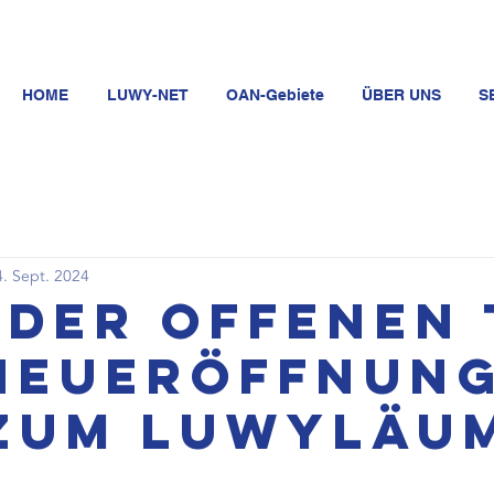
HOME
LUWY-NET
OAN-Gebiete
ÜBER UNS
S
4. Sept. 2024
 der offenen
Neueröffnun
zum Luwyläu