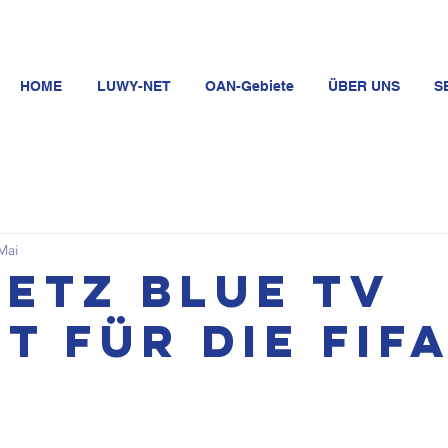
HOME
LUWY-NET
OAN-Gebiete
ÜBER UNS
S
Mai
Metz Blue TV
it für die FIF