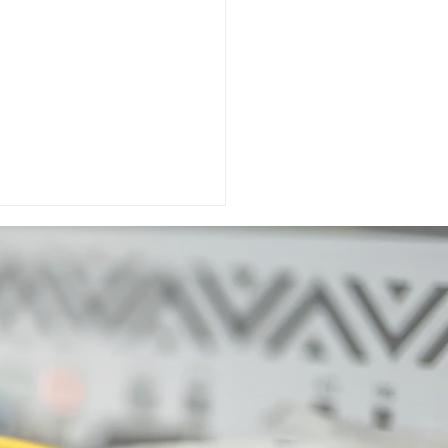
m modischen
tansbraten