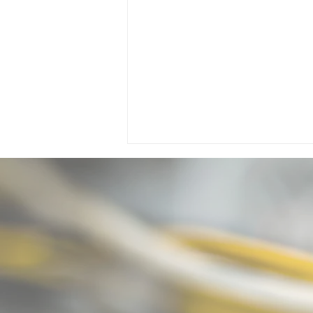
WE-tech: unser
Glasfaserhelde