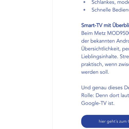
Schlankes, mode
Schnelle Bedien
Smart-TV mit Überbl
Beim Metz MOD9500 s
der bekannten Androi
Übersichtlichkeit, p
Lieblingsinhalte. St
praktisch, wenn zwi
werden soll.
Und genau dieses Det
Rolle: Denn dort la
Google-TV ist.
hier geht´s zum 