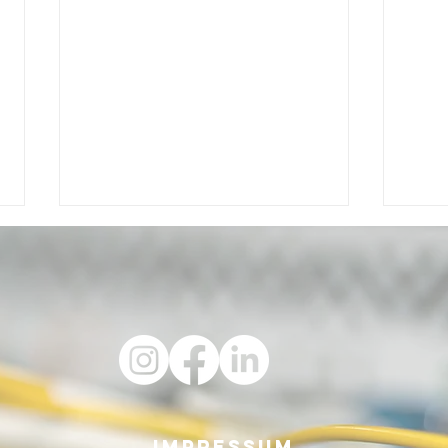
Luwy Comic:
Vo
e
Doktor
Sa
Impressum
n!