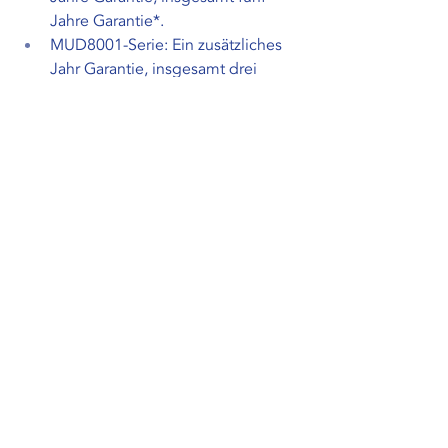
Jahre Garantie*.
MUD8001-Serie: Ein zusätzliches 
Jahr Garantie, insgesamt drei 
Jahre Garantie*.
*Panel im erweiterten Garantiezeitraum 
ausgenommen. Für das Panel beträgt 
die Garantiezeit 24 Monate.
Anfrage
Aktuelle Beiträge
Alle ansehen